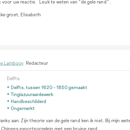
k voor uw reactie. Leuk te weten van "de gele rand" .
jke groet, Elisabeth
e Lambooy
Redacteur
Delfts
Delfts, tussen 1620 – 1850 gemaakt
Alleen aardewerk met tinglazuur dat tussen 1620 – 1850 in D
Tinglazuuraardewerk
gemaakt, wordt als traditioneel Delfts aardewerk aangeduid
Aardewerk met een glazuur waaraan tinoxide is toegevoegd
Handbeschilderd
meer
dekkend wit te maken. Delfts aardewerk van vóór 1850 is alt
Een belangrijk kenmerk van authentiek Delfts aardewerk is 
Ongemerkt
voorzien van tinglazuur.
Lees meer
het handgeschilderd is. Druktechnieken komen op dit aarde
Als een voorwerp geen merk heeft, betekent dit niet metee
ranky aan. Zijn theorie van de gele rand ken ik niet. Bij mijn wet
voor.
Lees meer
geen Delfts aardewerk is. Ongeveer 1/3 van al het Delfts a
heeft maar een merk.
Lees meer
n Chinees exportporselein met een bruine rand.