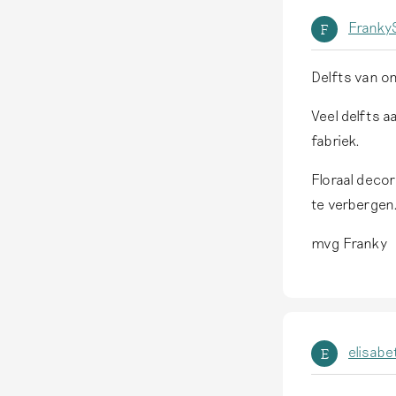
FrankyS
F
Delfts van o
Veel delfts a
fabriek.
Floraal decor
te verbergen
mvg Franky
elisabe
E