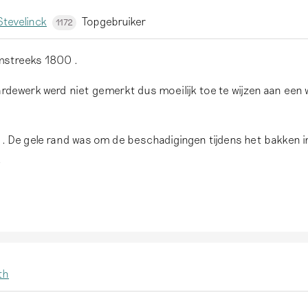
tevelinck
Topgebruiker
1172
mstreeks 1800 .
ardewerk werd niet gemerkt dus moeilijk toe te wijzen aan een
 . De gele rand was om de beschadigingen tijdens het bakken 
.
th