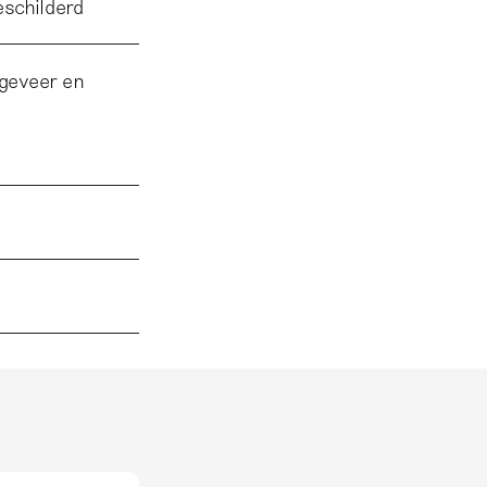
eschilderd
ngeveer en