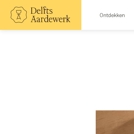
Overslaan
en
Hoofdnavigatie
naar
Ontdekken
de
inhoud
gaan