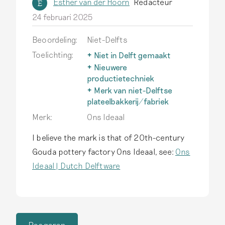
Esther van der Hoorn
Redacteur
E
24 februari 2025
Beoordeling:
Niet-Delfts
Toelichting:
Niet in Delft gemaakt
Delfts aardewerk wordt
Nieuwere
alleen zo genoemd als het
productietechniek
echt in Delft is
Na 1850 ontwikkelen
Merk van niet-Delftse
geproduceerd.
Lees meer
fabrieken in binnen- en
plateelbakkerij/fabriek
buitenland efficiëntere,
Het typische Delfts
Merk:
Ons Ideaal
goedkopere
aardewerk inspireert ook
productietechnieken. Dit
producenten buiten Delft,
I believe the mark is that of 20th-century
aardewerk valt buiten de
maar écht Delfts
Gouda pottery factory Ons Ideaal, see:
Ons
scope van deze site.
Lees
aardewerk is alleen in Delft
Ideaal | Dutch Delftware
meer
gemaakt.
Lees meer