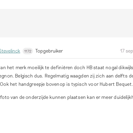
tevelinck
Topgebruiker
17 se
1172
an het merk moeilijk te definiëren doch HB staat nogal dikwij
gnon. Belgisch dus. Regelmatig waagden zij zich aan delfts de
Ook het handgreepje bovenop is typisch voor Hubert Bequet
foto van de onderzijde kunnen plaatsen kan er meer duidelijk