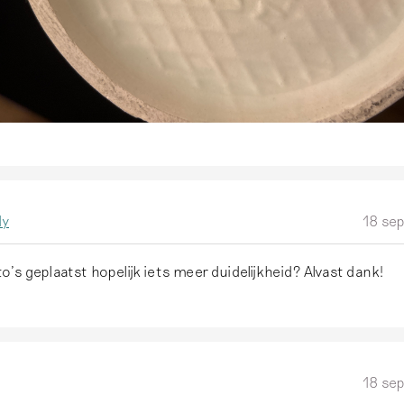
dy
18 se
to’s geplaatst hopelijk iets meer duidelijkheid? Alvast dank!
18 se