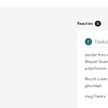
Reacties
9
FrankyS
F
zonder foto v
Bequet Quare
polychroom. 
Mocht u een 
geschept.
mvg Franky