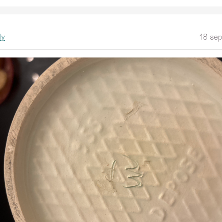
dy
18 se