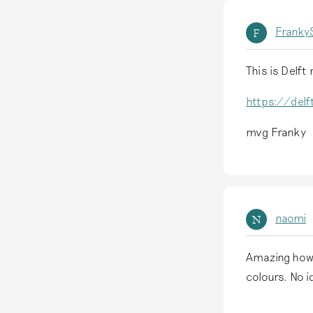
FrankyS
F
This is Delft
https://del
mvg Franky
naomi
N
Amazing how s
colours. No i