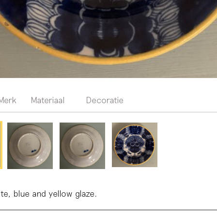
Merk
Materiaal
Decoratie
ite, blue and yellow glaze.