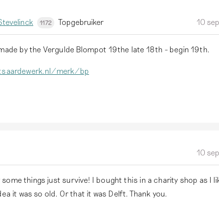
tevelinck
Topgebruiker
10 se
1172
 made by the Vergulde Blompot 19the late 18th - begin 19th.
ftsaardewerk.nl/merk/bp
10 se
ome things just survive! I bought this in a charity shop as I l
dea it was so old. Or that it was Delft. Thank you.