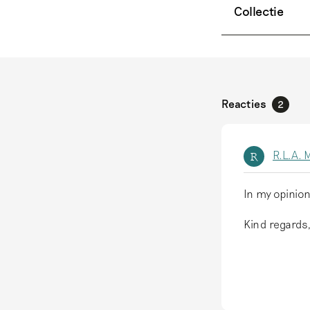
Collectie
Reacties
2
R.L.A. 
R
In my opinion
Kind regards