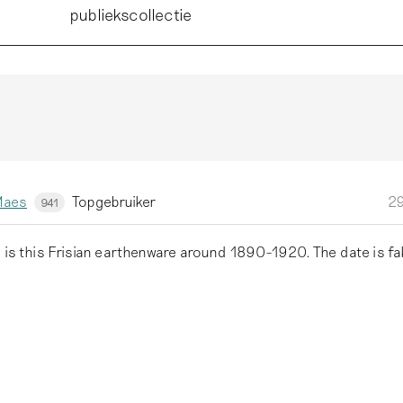
publiekscollectie
Maes
Topgebruiker
29
941
 is this Frisian earthenware around 1890-1920. The date is fa
,