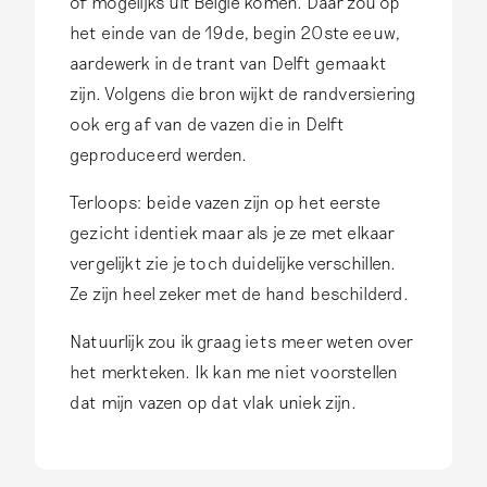
of mogelijks uit België komen. Daar zou op
e
het einde van de 19de, begin 20ste eeuw,
t
aardewerk in de trant van Delft gemaakt
…
zijn. Volgens die bron wijkt de randversiering
d
ook erg af van de vazen die in Delft
o
geproduceerd werden.
o
r
Terloops: beide vazen zijn op het eerste
J
gezicht identiek maar als je ze met elkaar
a
vergelijkt zie je toch duidelijke verschillen.
n
Ze zijn heel zeker met de hand beschilderd.
v
Natuurlijk zou ik graag iets meer weten over
a
het merkteken. Ik kan me niet voorstellen
n
dat mijn vazen op dat vlak uniek zijn.
d
e
n