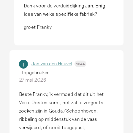
Dank voor de verduidelijking Jan. Enig
A
idee van welke specifieke fabriek?
l
s
groet Franky
a
n
t
w
Jan van den Heuvel
J
1644
o
Topgebruiker
o
27 mei 2026
r
d
Beste Franky, 'k vermoed dat dit uit het
o
Verre Oosten komt, het zal te vergeefs
p
zoeken zijn in Gouda/Schoonhoven,
H
ribbeling op middenstuk van de vaas
e
verwijderd, of nooit toegepast,