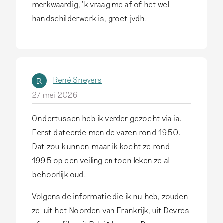
e
merkwaardig, 'k vraag me af of het wel
f
handschilderwerk is, groet jvdh.
t
n
i
e
René Sneyers
R
t
27 mei 2026
s
v
Ondertussen heb ik verder gezocht via ia.
a
Eerst dateerde men de vazen rond 1950.
n
Dat zou kunnen maar ik kocht ze rond
d
1995 op een veiling en toen leken ze al
o
behoorlijk oud.
e
Volgens de informatie die ik nu heb, zouden
n
ze uit het Noorden van Frankrijk, uit Devres
m