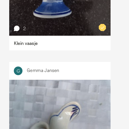
2
Klein vaasje
Gemma Jansen
G