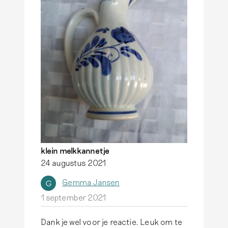
o
r
d
o
p
U
w
v
a
a
klein melkkannetje
s
24 augustus 2021
j
Gemma Jansen
G
e
1 september 2021
i
s
Dank je wel voor je reactie. Leuk om te
g