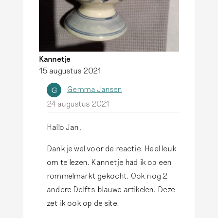
n
v
a
n
Kannetje
d
15 augustus 2021
e
Gemma Jansen
G
n
24 augustus 2021
H
e
Hallo Jan,
A
u
l
Dank je wel voor de reactie. Heel leuk
v
s
om te lezen. Kannetje had ik op een
e
a
rommelmarkt gekocht. Ook nog 2
l
n
andere Delfts blauwe artikelen. Deze
164
4
t
zet ik ook op de site.
w