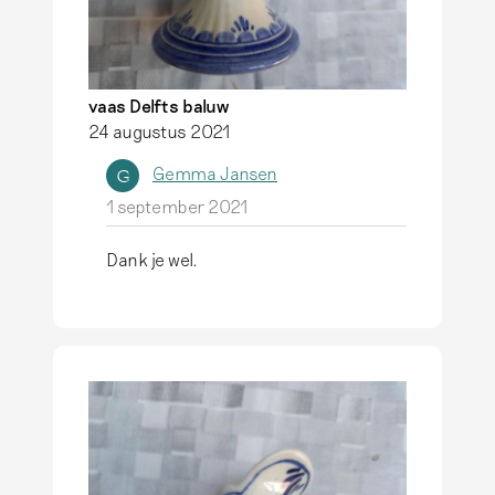
vaas Delfts baluw
24 augustus 2021
Gemma Jansen
G
1 september 2021
Dank je wel.
A
l
s
a
n
t
w
o