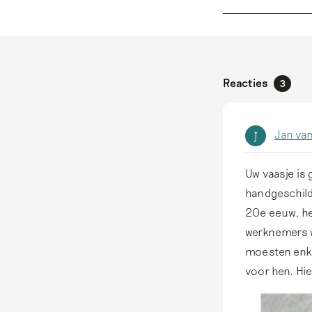
Reacties
3
Jan van
J
Uw vaasje is 
handgeschild
20e eeuw, he
werknemers w
moesten enke
voor hen. Hie