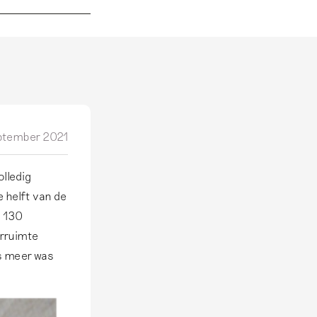
ptember 2021
olledig
 helft van de
t 130
orruimte
ts meer was