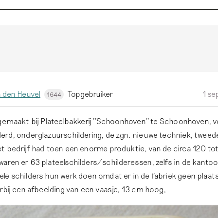
 den Heuvel
Topgebruiker
1 se
1644
gemaakt bij Plateelbakkerij ''Schoonhoven'' te Schoonhoven, v
erd, onderglazuurschildering, de zgn. nieuwe techniek, tweede
t bedrijf had toen een enorme produktie, van de circa 120 to
aren er 63 plateelschilders/schilderessen, zelfs in de kanto
le schilders hun werk doen omdat er in de fabriek geen plaa
rbij een afbeelding van een vaasje, 13 cm hoog,