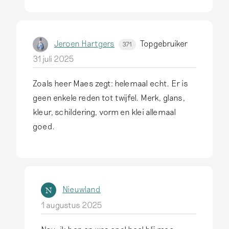
o
o
r
o
d
r
Jeroen Hartgers
Topgebruiker
371
o
F
31 juli 2025
p
r
D
a
Zoals heer Maes zegt: helemaal echt. Er is
i
n
geen enkele reden tot twijfel. Merk, glans,
t
k
kleur, schildering, vorm en klei allemaal
i
y
goed.
s
S
D
t
e
e
l
v
f
Nieuwland
N
e
t
1 augustus 2025
l
s
i