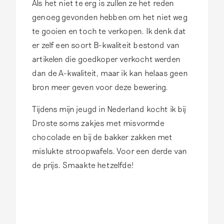
Als het niet te erg is zullen ze het reden
R
l
genoeg gevonden hebben om het niet weg
.
s
te gooien en toch te verkopen. Ik denk dat
L
h
er zelf een soort B-kwaliteit bestond van
.
e
artikelen die goedkoper verkocht werden
A
e
dan de A-kwaliteit, maar ik kan helaas geen
.
r
bron meer geven voor deze bewering.
M
M
a
a
Tijdens mijn jeugd in Nederland kocht ik bij
e
e
Droste soms zakjes met misvormde
s
s
chocolade en bij de bakker zakken met
946
z
mislukte stroopwafels. Voor een derde van
e
de prijs. Smaakte hetzelfde!
g
t
:
…