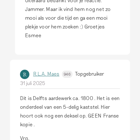
Uiteraard bedankt voor je reactie.
A
Jammer. Maar ik vind hem nog net zo
l
mooi als voor die tijd en ga een mooi
s
plekje voor hem zoeken :) Groetjes
a
Esmee
n
t
w
o
R.L.A. Maes
Topgebruiker
R
946
o
31 juli 2025
r
d
Dit is Delfts aardewerk ca. 1800 . Het is een
o
onderdeel van een 5-delig kaststel. Hier
p
hoort ook nog een deksel op. GEEN Franse
H
kopie .
e
l
Vrg,