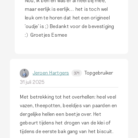
Nou, ik ben en was er al heel blij mee,
a
A
n
maar eerlijk is eerlijk... het is toch wel
a
l
c
leuk om te horen dat het een origineel
r
s
k
'oudje' is ;) Bedankt voor de bevestiging
d
117
a
:) Groetjes Esmee
e
3
n
w
t
e
w
r
o
k
Jeroen Hartgers
Topgebruiker
371
o
c
31 juli 2025
r
a
d
Met betrekking tot het overhellen: heel veel
…
o
vazen, theepotten, beeldjes van paarden en
d
p
dergelijke hellen een beetje over. Het
o
Z
gebeurt tijdens het drogen van de klei of
o
o
tijdens de eerste bak gang van het biscuit.
r
a