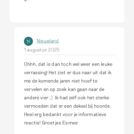
a
a
s
n
o
Nieuwland
N
o
1 augustus 2025
r
d
Ohhh, dat is dan toch wel weer een leuke
A
F
verrassing! Het ziet er dus naar uit dat ik
l
r
me de komende jaren niet hoef te
s
a
vervelen en op zoek kan gaan naar de
a
n
andere vier ;) Ik had zelf ook het sterke
n
s
vermoeden dat er een deksel bij hoorde.
t
e
Heel erg bedankt voor je informatieve
w
…
reactie! Groetjes Esmee
o
d