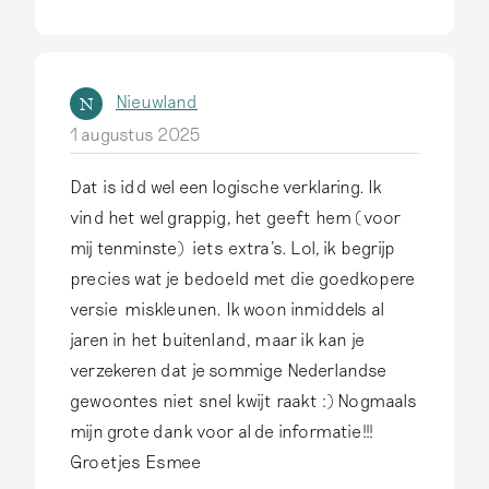
d
o
o
Nieuwland
N
r
1 augustus 2025
J
e
Dat is idd wel een logische verklaring. Ik
r
vind het wel grappig, het geeft hem (voor
o
mij tenminste) iets extra's. Lol, ik begrijp
e
precies wat je bedoeld met die goedkopere
n
versie miskleunen. Ik woon inmiddels al
H
jaren in het buitenland, maar ik kan je
a
verzekeren dat je sommige Nederlandse
r
gewoontes niet snel kwijt raakt :) Nogmaals
t
mijn grote dank voor al de informatie!!!
g
Groetjes Esmee
e