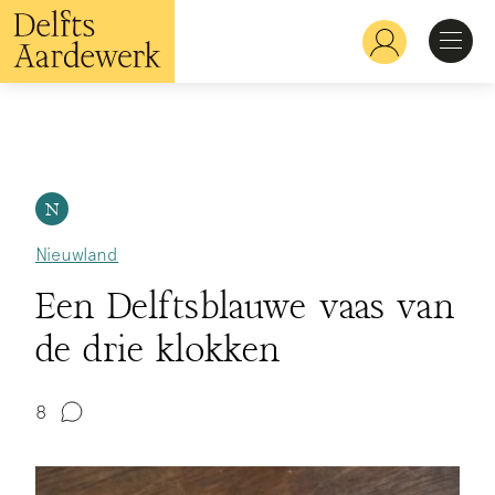
Overslaan
en
Hoofdnavigatie
naar
de
inhoud
Ontdekken
gaan
Herkennen
N
Nieuwland
Bekijken
Een Delftsblauwe vaas van
de drie klokken
Verdiepen
8