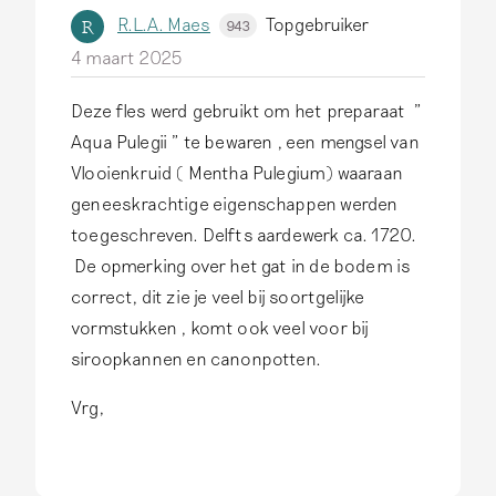
R.L.A. Maes
Topgebruiker
R
943
i
4 maart 2025
t
i
Deze fles werd gebruikt om het preparaat "
s
Aqua Pulegii " te bewaren , een mengsel van
e
Vlooienkruid ( Mentha Pulegium) waaraan
e
geneeskrachtige eigenschappen werden
n
toegeschreven. Delfts aardewerk ca. 1720.
i
De opmerking over het gat in de bodem is
t
correct, dit zie je veel bij soortgelijke
e
vormstukken , komt ook veel voor bij
m
siroopkannen en canonpotten.
w
a
Vrg,
a
r
i