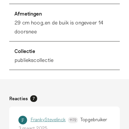
Afmetingen
29 cm hoog,en de buik is ongeveer 14
doorsnee
Collectie
publiekscollectie
Reacties
7
FrankyStevelinck
Topgebruiker
F
1172
3 maart 2025