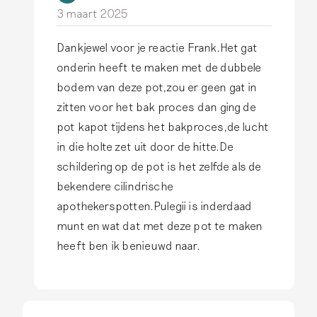
3 maart 2025
Dankjewel voor je reactie Frank.Het gat
A
onderin heeft te maken met de dubbele
l
bodem van deze pot,zou er geen gat in
s
zitten voor het bak proces dan ging de
a
pot kapot tijdens het bakproces,de lucht
n
in die holte zet uit door de hitte.De
t
schildering op de pot is het zelfde als de
w
bekendere cilindrische
o
apothekerspotten.Pulegii is inderdaad
o
munt en wat dat met deze pot te maken
r
heeft ben ik benieuwd naar.
d
o
p
D