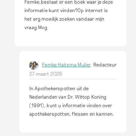
Femke,bestaat er een boek waar je deze
b
l
informatie kunt vinden?Op internet is
r
s
het erg moeilijk zoeken vandaar mijn
u
a
vraag.Mvg.
i
n
k
t
t
w
o
o
m
Femke Haitsma Mulier
Redacteur
o
…
27 maart 2025
r
d
d
In Apothekerspotten uit de
o
o
A
Nederlanden van Dr. Wittop Koning
o
p
l
(1991), kunt u informatie vinden over
r
D
s
apothekerspotten, flessen en kannen.
R
e
a
.
z
n
L
e
t