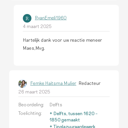
n
RyanEmeli1960
R
P
4 maart 2025
o
l
Hartelijk dank voor uw reactie meneer
A
e
Maes,Mvg.
l
i
s
…
a
d
n
o
Femke Haitsma Mulier
Redacteur
t
o
26 maart 2025
w
r
o
F
Beoordeling:
Delfts
o
r
Toelichting:
Delfts, tussen 1620 –
r
a
1850 gemaakt
d
Alleen aardewerk met
Tinglazuuraardewerk
n