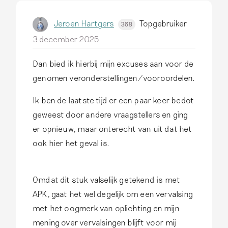
m
m
a
Jeroen Hartgers
Topgebruiker
368
e
M
3 december 2025
t
u
…
Dan bied ik hierbij mijn excuses aan voor de
l
d
genomen veronderstellingen/vooroordelen.
i
o
e
o
Ik ben de laatste tijd er een paar keer bedot
r
r
geweest door andere vraagstellers en ging
J
er opnieuw, maar onterecht van uit dat het
e
ook hier het geval is.
r
o
Omdat dit stuk valselijk getekend is met
e
APK, gaat het wel degelijk om een vervalsing
n
met het oogmerk van oplichting en mijn
H
mening over vervalsingen blijft voor mij
a