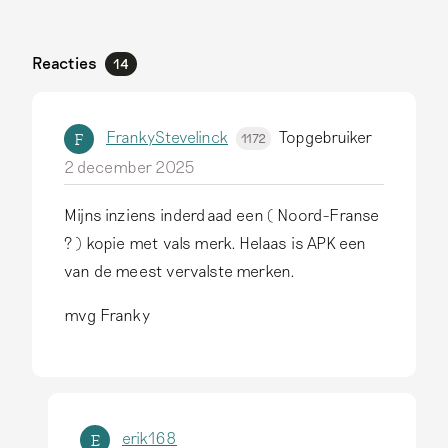
Reacties
14
FrankyStevelinck
Topgebruiker
F
1172
2 december 2025
Mijns inziens inderdaad een ( Noord-Franse
? ) kopie met vals merk. Helaas is APK een
van de meest vervalste merken.
mvg Franky
erik168
E