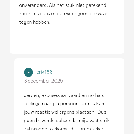
onveranderd. Als het stuk niet getekend
r
zou zijn, zou ik er dan weer geen bezwaar
t
tegen hebben.
g
e
r
s
368
erik168
E
3 december 2025
Jeroen, excuses aanvaard en no hard
A
feelings naar jou persoonlijk en ik kan
l
jouw reactie wel ergens plaatsen. Dus
s
geen blijvende schade bij mij alvast en ik
a
zal naar de toekomst dit forum zeker
n