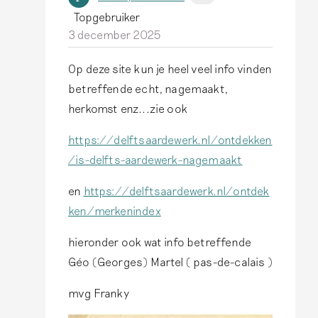
Topgebruiker
p
d
3 december 2025
D
a
i
a
Op deze site kun je heel veel info vinden
t
d
A
betreffende echt, nagemaakt,
i
e
l
herkomst enz...zie ook
s
e
s
e
n
a
https://delftsaardewerk.nl/ontdekken
e
…
n
/is-delfts-aardewerk-nagemaakt
n
d
t
en
https://delftsaardewerk.nl/ontdek
p
o
w
ken/merkenindex
r
o
o
o
r
o
hieronder ook wat info betreffende
d
F
r
Géo (Georges) Martel ( pas-de-calais )
u
r
d
mvg Franky
c
a
o
t
n