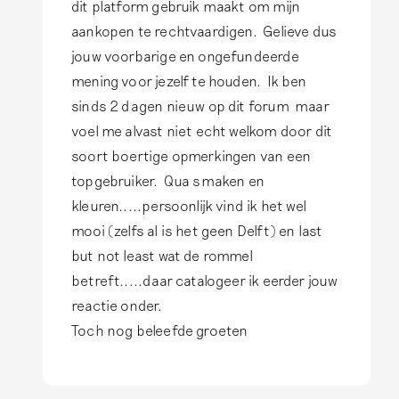
dit platform gebruik maakt om mijn
n
G
k
aankopen te rechtvaardigen. Gelieve dus
…
117
e
jouw voorbarige en ongefundeerde
d
2
l
mening voor jezelf te houden. Ik ben
o
i
sinds 2 dagen nieuw op dit forum maar
o
e
voel me alvast niet echt welkom door dit
r
v
soort boertige opmerkingen van een
F
e
topgebruiker. Qua smaken en
e
t
kleuren.....persoonlijk vind ik het wel
m
e
mooi (zelfs al is het geen Delft) en last
k
S
but not least wat de rommel
e
T
betreft.....daar catalogeer ik eerder jouw
H
O
reactie onder.
a
P
Toch nog beleefde groeten
i
P
t
E
s
N