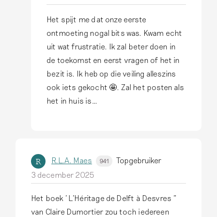
k
Het spijt me dat onze eerste
h
A
ontmoeting nogal bits was. Kwam echt
i
l
uit wat frustratie. Ik zal beter doen in
e
s
de toekomst en eerst vragen of het in
r
a
bezit is. Ik heb op die veiling alleszins
b
n
ook iets gekocht 🤩. Zal het posten als
i
t
het in huis is…
j
w
m
o
i
o
j
r
R.L.A. Maes
Topgebruiker
n
R
941
d
3 december 2025
…
o
d
p
Het boek ' L'Héritage de Delft à Desvres "
o
J
van Claire Dumortier zou toch iedereen
o
e