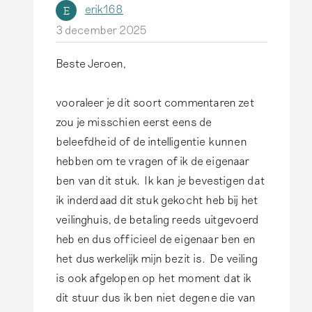
k
erik168
E
r
w
3 december 2025
F
a
r
Beste Jeroen,
t
A
a
m
l
n
vooraleer je dit soort commentaren zet
i
s
k
zou je misschien eerst eens de
j
a
y
beleefdheid of de intelligentie kunnen
b
n
S
hebben om te vragen of ik de eigenaar
e
t
t
ben van dit stuk. Ik kan je bevestigen dat
t
w
e
ik inderdaad dit stuk gekocht heb bij het
r
o
v
veilinghuis, de betaling reeds uitgevoerd
e
o
e
heb en dus officieel de eigenaar ben en
f
r
l
het dus werkelijk mijn bezit is. De veiling
t
d
i
is ook afgelopen op het moment dat ik
e
o
n
dit stuur dus ik ben niet degene die van
e
p
c