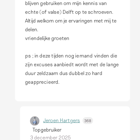
blijven gebruiken om mijn kennis van
t
echte (of valse) Delft op te schroeven.
w
Altijd welkom om je ervaringen met mij te
o
delen.
o
vriendelijke groeten
r
d
ps ; in deze tijden nog iemand vinden die
o
zijn excuses aanbiedt wordt met de lange
p
duur zeldzaam dus dubbel zo hard
D
geapprecieerd.
a
n
b
i
Jeroen Hartgers
368
e
Topgebruiker
d
3 december 2025
i