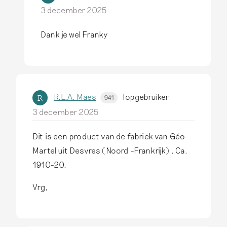
3 december 2025
Dank je wel Franky
A
l
s
a
R.L.A. Maes
Topgebruiker
R
941
n
3 december 2025
t
w
Dit is een product van de fabriek van Géo
o
Martel uit Desvres (Noord -Frankrijk) . Ca.
o
1910-20.
r
d
Vrg,
o
p
M