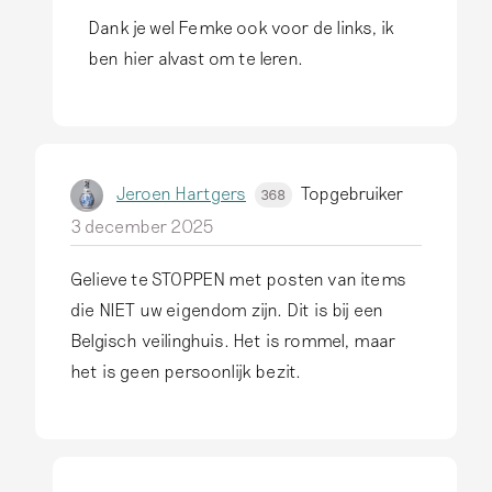
i
Dank je wel Femke ook voor de links, ik
A
t
ben hier alvast om te leren.
l
e
s
k
a
u
n
n
Jeroen Hartgers
Topgebruiker
368
t
j
3 december 2025
w
e
o
h
Gelieve te STOPPEN met posten van items
o
e
die NIET uw eigendom zijn. Dit is bij een
r
e
Belgisch veilinghuis. Het is rommel, maar
d
l
het is geen persoonlijk bezit.
o
…
p
d
O
o
o
o