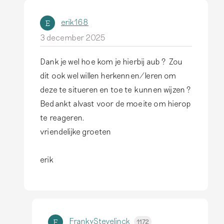
i
erik168
E
j
3 december 2025
n
s
Dank je wel hoe kom je hierbij aub ? Zou
A
i
dit ook wel willen herkennen/leren om
l
n
deze te situeren en toe te kunnen wijzen ?
s
z
Bedankt alvast voor de moeite om hierop
a
i
te reageren.
n
e
vriendelijke groeten
t
n
w
s
erik
o
i
o
n
r
d
d
e
FrankyStevelinck
F
1172
o
r