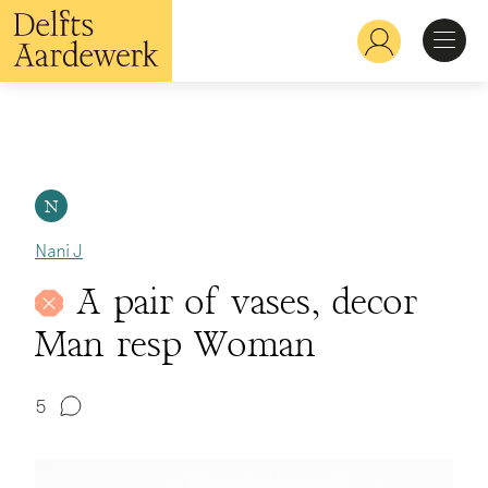
Overslaan
en
Hoofdnavigatie
naar
de
inhoud
Ontdekken
gaan
Herkennen
N
Nani J
Bekijken
A pair of vases, decor
Man resp Woman
Verdiepen
5