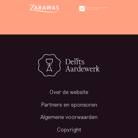
n
D
r
e
c
h
t
192
Over de website
Partners en sponsoren
Algemene voorwaarden
Copyright