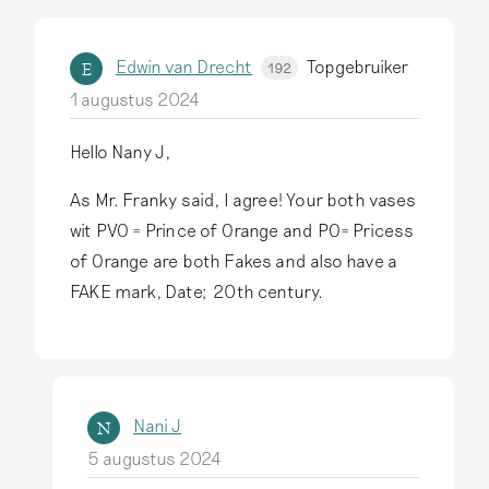
d
o
Edwin van Drecht
Topgebruiker
p
E
192
I
1 augustus 2024
t
Hello Nany J,
h
i
As Mr. Franky said, I agree! Your both vases
n
wit PVO = Prince of Orange and PO= Pricess
k
of Orange are both Fakes and also have a
b
FAKE mark, Date; 20th century.
o
t
h
a
Nani J
N
r
5 augustus 2024
e