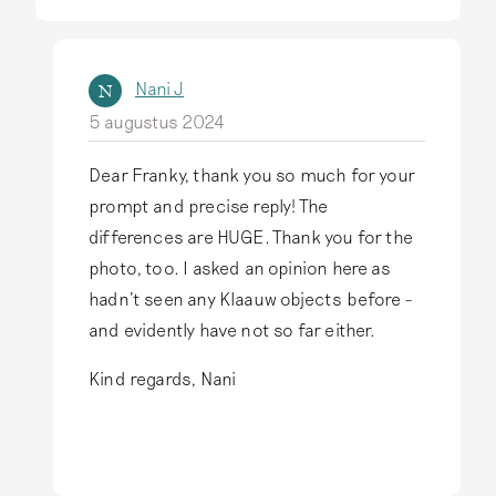
Nani J
N
5 augustus 2024
Dear Franky, thank you so much for your
A
prompt and precise reply! The
l
differences are HUGE. Thank you for the
s
photo, too. I asked an opinion here as
a
hadn't seen any Klaauw objects before -
n
and evidently have not so far either.
t
w
Kind regards, Nani
o
o
r