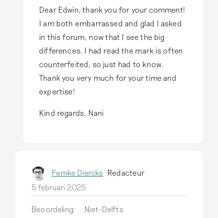
r
Dear Edwin, thank you for your comment!
e
A
I am both embarrassed and glad I asked
p
l
in this forum, now that I see the big
l
s
differences. I had read the mark is often
i
a
counterfeited, so just had to know.
c
n
Thank you very much for your time and
a
t
expertise!
'
w
s
o
Kind regards, Nani
…
o
d
r
o
d
o
o
Femke Diercks
Redacteur
r
p
5 februari 2025
F
H
r
e
Beoordeling:
Niet-Delfts