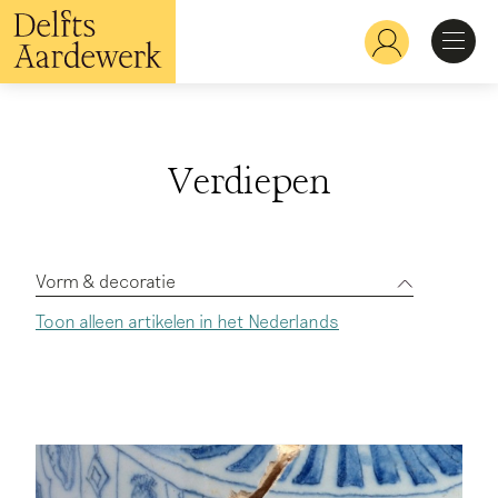
Overslaan
en
Hoofdnavigatie
naar
de
inhoud
Ontdekken
gaan
Verdiepen
Herkennen
Bekijken
Vorm & decoratie
Toon alleen artikelen in het Nederlands
Alle onderwerpen
Verdiepen
Geschiedenis & ontwikkeling
Organisatie & handel