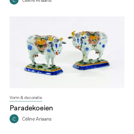
C
Vorm & decoratie
Paradekoeien
Céline Ariaans
C